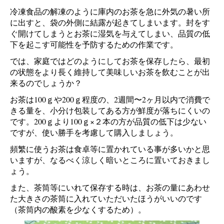
冷凍食品の解凍のように庫内のお茶を急に外気の暑い所
に出すと、袋の外側に結露が起きてしまいます。封をす
ぐ開けてしまうとお茶に湿気を与えてしまい、品質の低
下を起こす可能性を予防するための作業です。
では、家庭ではどのようにしてお茶を保存したら、最初
の状態をより長く維持して美味しいお茶を飲むことが出
来るのでしょうか？
お茶は100ｇや200ｇ程度の、2週間〜2ヶ月以内で消費で
きる量を、小分け包装してある方が鮮度が落ちにくいの
です。200ｇより100ｇ×２本の方が品質の低下は少ない
ですが、使い勝手を考慮して購入しましょう。
頻繁に使うお茶は食卓等に置かれている事が多いかと思
いますが、なるべく涼しく暗いところに置いておきまし
ょう。
また、茶筒等にいれて保存する時は、お茶の量にあわせ
た大きさの茶筒に入れていただいたほうがいいのです
（茶筒内の酸素を少なくするため）。