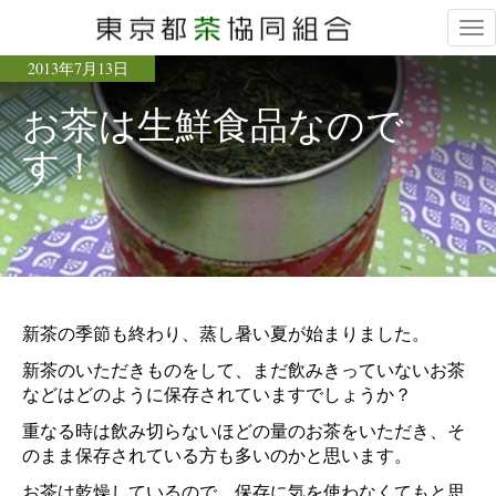
Tog
nav
2013年7月13日
お茶は生鮮食品なので
す！
新茶の季節も終わり、蒸し暑い夏が始まりました。
新茶のいただきものをして、まだ飲みきっていないお茶
などはどのように保存されていますでしょうか？
重なる時は飲み切らないほどの量のお茶をいただき、そ
のまま保存されている方も多いのかと思います。
お茶は乾燥しているので、保存に気を使わなくてもと思