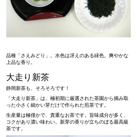
品種「さえみどり」。水色は冴えのある緑色。爽やかな
上品な香り。
大走り新茶
静岡新茶も、そろそろです！
「大走り新茶」は、極初期に厳選された茶園から摘み取
った小さく細かい芽だけで作られた煎茶です。
生産量は極僅かで、貴重なお茶です。旨味成分が多く、
コクがあり濃い味わい。新芽の香りが立ちのぼる最高級
茶です。