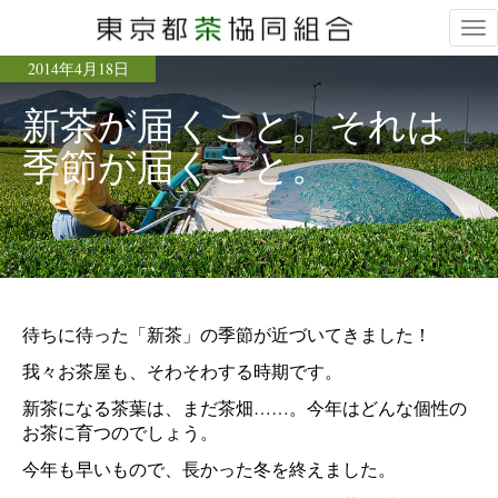
Tog
nav
2014年4月18日
新茶が届くこと。それは
季節が届くこと。
待ちに待った「新茶」の季節が近づいてきました！
我々お茶屋も、そわそわする時期です。
新茶になる茶葉は、まだ茶畑……。今年はどんな個性の
お茶に育つのでしょう。
今年も早いもので、長かった冬を終えました。