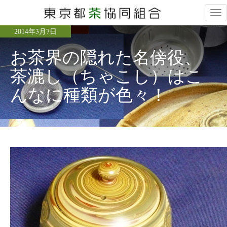
Tog
nav
2014年3月7日
お茶界の隠れた名傍役、
茶漉し（ちゃこし）はこ
んなに種類が色々！