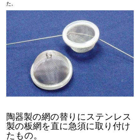
た。
陶器製の網の替りにステンレス
製の板網を直に急須に取り付け
たもの。