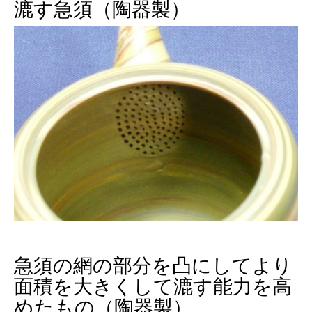
漉す急須（陶器製）
急須の網の部分を凸にしてより
面積を大きくして漉す能力を高
めたもの（陶器製）