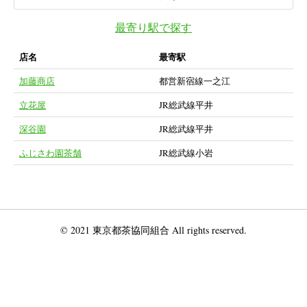
最寄り駅で探す
店名
最寄駅
加藤商店
都営新宿線一之江
立花屋
JR総武線平井
深谷園
JR総武線平井
ふじさわ園茶舗
JR総武線小岩
© 2021 東京都茶協同組合 All rights reserved.