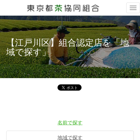
Tog
nav
【江戸川区】組合認定店を「地
域で探す」
名前で探す
地域で探す