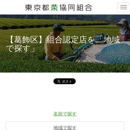
Tog
nav
【葛飾区】組合認定店を「地域
で探す」
名前で探す
地域で探す