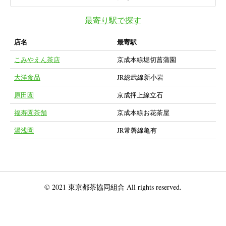
最寄り駅で探す
店名
最寄駅
こみやえん茶店
京成本線堀切菖蒲園
大洋食品
JR総武線新小岩
原田園
京成押上線立石
福寿園茶舗
京成本線お花茶屋
湯浅園
JR常磐線亀有
© 2021 東京都茶協同組合 All rights reserved.