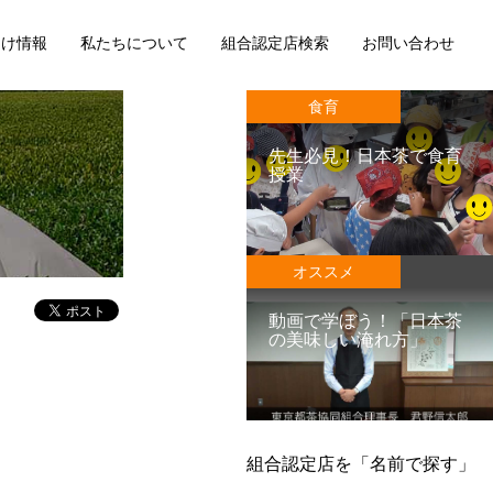
向け情報
私たちについて
組合認定店検索
お問い合わせ
食育
先生必見！日本茶で食育
授業
オススメ
動画で学ぼう！「日本茶
の美味しい淹れ方」
組合認定店を「名前で探す」