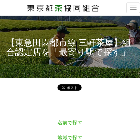
Tog
nav
【東急田園都市線 三軒茶屋】組
合認定店を「最寄り駅で探す」
名前で探す
地域で探す