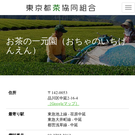
Tog
nav
お茶の一元園（おちゃのいちげ
んえん）
住所
〒142-0053
品川区中延2-16-4
［Googleマップ］
最寄り駅
東急池上線 - 荏原中延
東急大井町線 - 中延
都営浅草線 - 中延